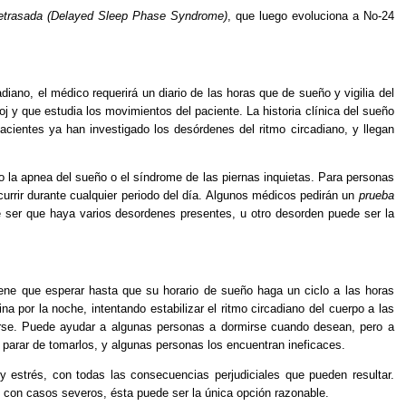
retrasada (Delayed Sleep Phase Syndrome)
, que luego evoluciona a No-24
diano, el médico requerirá un diario de las horas que de sueño y vigilia del
 y que estudia los movimientos del paciente. La historia clínica del sueño
pacientes ya han investigado los desórdenes del ritmo circadiano, y llegan
o la apnea del sueño o el síndrome de las piernas inquietas. Para personas
urrir durante cualquier periodo del día. Algunos médicos pedirán un
prueba
ede ser que haya varios desordenes presentes, u otro desorden puede ser la
tiene que esperar hasta que su horario de sueño haga un ciclo a las horas
na por la noche, intentando estabilizar el ritmo circadiano del cuerpo a las
rse. Puede ayudar a algunas personas a dormirse cuando desean, pero a
parar de tomarlos, y algunas personas los encuentran ineficaces.
y estrés, con todas las consecuencias perjudiciales que pueden resultar.
s con casos severos, ésta puede ser la única opción razonable.