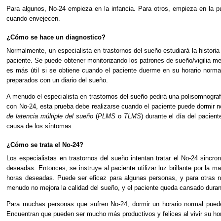
Para algunos, No-24 empieza en la infancia. Para otros, empieza en la 
cuando envejecen.
¿Cómo se hace un diagnostico?
Normalmente, un especialista en trastornos del sueño estudiará la historia 
paciente. Se puede obtener monitorizando los patrones de sueño/vigilia me
es más útil si se obtiene cuando el paciente duerme en su horario normal,
preparados con un diario del sueño.
A menudo el especialista en trastornos del sueño pedirá una polisomnograf
con No-24, esta prueba debe realizarse cuando el paciente puede dormir no
de latencia múltiple del sueño
(
PLMS
o
TLMS
) durante el día del pacien
causa de los síntomas.
¿Cómo se trata el No-24?
Los especialistas en trastornos del sueño intentan tratar el No-24 sincr
deseadas. Entonces, se instruye al paciente utilizar luz brillante por la m
horas deseadas. Puede ser eficaz para algunas personas, y para otras
menudo no mejora la calidad del sueño, y el paciente queda cansado duran
Para muchas personas que sufren No-24, dormir un horario normal puede s
Encuentran que pueden ser mucho más productivos y felices al vivir su hor