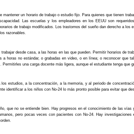
e mantener un horario de trabajo o estudio fijo. Para quienes que tienen trab
na discapacidad. Las escuelas y los empleadores en los EEUU son requeri
u horarios de trabajo modificados. Los trastornos del sueño dan derecho a los
glos razonables.
res trabajar desde casa, a las horas en las que pueden. Permitir horarios de tr
das a horas no estándar, o grabadas en video, o en línea; o reconocer que t
. Permitirles una carga docente más ligera, aunque el estudiante tenga que 
a los estudios, a la concentración, a la memoria, y al periodo de concentrac
te identificar a los niños con No-24 lo más pronto posible para evitar que de
ño, que no se entiende bien. Hay progresos en el conocimiento de las vías ge
umanos, pero pocas veces con pacientes con No-24. Hay investigaciones en 
sorden.