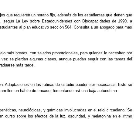
ajos que requieren un horario fijo, además de los estudiantes que tienen que
dos, según La Ley sobre Estadounidenses con Discapacidades de 1990, a
 estudiantes al plan educativo sección 504. Consulta a un abogado para más
abajo más breves, con salarios proporcionales, para quienes lo necesiten por
al vez se pierdan algunas clases, aunque puedan seguir con las tareas del
graduarse más tarde.
ión. Adaptaciones en las rutinas de estudio pueden ser necesarias. Esto se
sarrollen un hábito de fracaso, fomentando así una baja autoestima.
néticas, neurológicas, y químicas involucradas en el reloj circadiano. Se
curso sobre los efectos de la luz, oscuridad, y melatonina en el ritmo