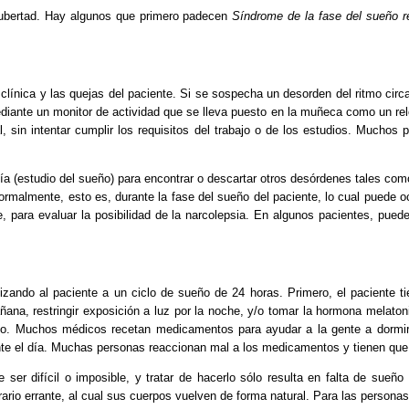
pubertad. Hay algunos que primero padecen
Síndrome de la fase del sueño 
clínica y las quejas del paciente. Si se sospecha un desorden del ritmo circa
diante un monitor de actividad que se lleva puesto en la muñeca como un reloj
 sin intentar cumplir los requisitos del trabajo o de los estudios. Muchos 
ía (estudio del sueño) para encontrar o descartar otros desórdenes tales com
rmalmente, esto es, durante la fase del sueño del paciente, lo cual puede oc
te, para evaluar la posibilidad de la narcolepsia. En algunos pacientes, pu
onizando al paciente a un ciclo de sueño de 24 horas. Primero, el paciente 
añana, restringir exposición a luz por la noche, y/o tomar la hormona melatoni
 no. Muchos médicos recetan medicamentos para ayudar a la gente a dormi
te el día. Muchas personas reaccionan mal a los medicamentos y tienen que 
er difícil o imposible, y tratar de hacerlo sólo resulta en falta de sueño 
ario errante, al cual sus cuerpos vuelven de forma natural. Para las persona