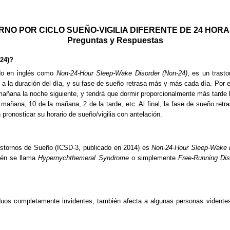
NO POR CICLO SUEÑO-VIGILIA DIFERENTE DE 24 HORAS
Preguntas y Respuestas
-24)?
cido en inglés como
Non-24-Hour Sleep-Wake Disorder (Non-24)
, es un trast
a a la duración del día, y su fase de sueño retrasa más y más cada día. Por 
mañana la noche siguiente, y tendrá que dormir proporcionalmente más tarde l
ñana, 10 de la mañana, 2 de la tarde, etc. Al final, la fase de sueño retra
pronosticar su horario de sueño/vigilia con antelación.
Trastornos de Sueño (ICSD-3, publicado en 2014) es
Non-24-Hour Sleep-Wake 
ién se llama
Hypernychthemeral Syndrome
o simplemente
Free-Running Dis
duos completamente invidentes, también afecta a algunas personas vidente