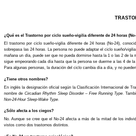
TRASTOR
¿Qué es el Trastorno por ciclo sueño-vigilia diferente de 24 horas (No
El trastorno por ciclo sueño-vigilia diferente de 24 horas (No-24), cono
sobrepasa las 24 horas. La persona no puede adaptar el ciclo sueño/vigili
mañana un día, puede ser que no pueda dormirse hasta la 1 o las 2 de la 
sigue empeorando cada día hasta que la persona se duerme a las 4 de la ma
Para algunas personas, la duración del ciclo cambia día a día, y no pueden 
¿Tiene otros nombres?
En inglés la designación oficial según la Clasificación Internacional de 
nombre de
Circadian Rhythm Sleep Disorder – Free Running Type
. Tamb
Non-24-Hour Sleep-Wake Type
.
¿Sólo afecta a los ciegos?
No. Aunque se cree que el No-24 afecta a más de la mitad de los indivi
vistos como dos trastornos distintos.