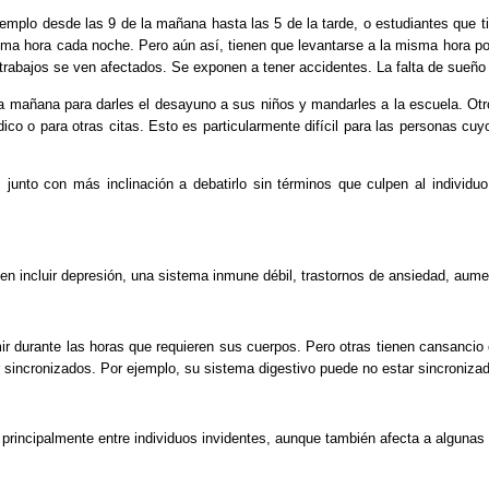
ejemplo desde las 9 de la mañana hasta las 5 de la tarde, o estudiantes que ti
isma hora cada noche. Pero aún así, tienen que levantarse a la misma hora 
rabajos se ven afectados. Se exponen a tener accidentes. La falta de sueño 
 mañana para darles el desayuno a sus niños y mandarles a la escuela. Otros
ico o para otras citas. Esto es particularmente difícil para las personas c
junto con más inclinación a debatirlo sin términos que culpen al individuo
en incluir depresión, una sistema inmune débil, trastornos de ansiedad, aumen
 durante las horas que requieren sus cuerpos. Pero otras tienen cansancio c
 sincronizados. Por ejemplo, su sistema digestivo puede no estar sincronizad
rincipalmente entre individuos invidentes, aunque también afecta a algunas